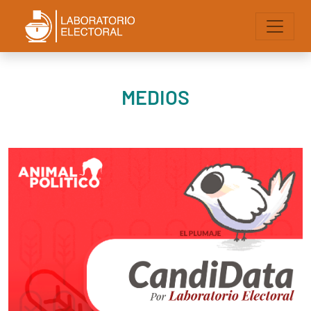
MEDIOS