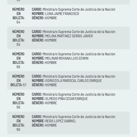
NÚMERO
CARGO:
Ministra/o Suprema Corte de Justicia de la Nación
EN
NOMBRE:
LUNA JAIME FRANCISCO
BOLETA:
GÉNERO:
HOMBRE
54
NÚMERO
CARGO:
Ministra/o Suprema Corte de Justicia de la Nación
EN
NOMBRE:
MOLINA MARTINEZ SERGIO JAVIER
BOLETA:
GÉNERO:
HOMBRE
55
NÚMERO
CARGO:
Ministra/o Suprema Corte de Justicia de la Nación
EN
NOMBRE:
MOLINAR ROHANA LUIS EDWIN
BOLETA:
GÉNERO:
HOMBRE
56
NÚMERO
CARGO:
Ministra/o Suprema Corte de Justicia de la Nación
EN
NOMBRE:
ODRIOZOLA MARISCAL CARLOS ENRIQUE
BOLETA:
57
GÉNERO:
HOMBRE
NÚMERO
CARGO:
Ministra/o Suprema Corte de Justicia de la Nación
EN
NOMBRE:
OLMEDO PIÑA CESAR ENRIQUE
BOLETA:
GÉNERO:
HOMBRE
58
NÚMERO
CARGO:
Ministra/o Suprema Corte de Justicia de la Nación
EN
NOMBRE:
REGIS LOPEZ GABRIEL
BOLETA:
GÉNERO:
HOMBRE
59