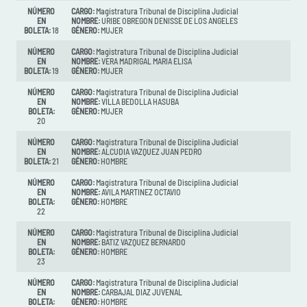
NÚMERO
CARGO:
Magistratura Tribunal de Disciplina Judicial
EN
NOMBRE:
URIBE OBREGON DENISSE DE LOS ANGELES
BOLETA:
18
GÉNERO:
MUJER
NÚMERO
CARGO:
Magistratura Tribunal de Disciplina Judicial
EN
NOMBRE:
VERA MADRIGAL MARIA ELISA
BOLETA:
19
GÉNERO:
MUJER
NÚMERO
CARGO:
Magistratura Tribunal de Disciplina Judicial
EN
NOMBRE:
VILLA BEDOLLA HASUBA
BOLETA:
GÉNERO:
MUJER
20
NÚMERO
CARGO:
Magistratura Tribunal de Disciplina Judicial
EN
NOMBRE:
ALCUDIA VAZQUEZ JUAN PEDRO
BOLETA:
21
GÉNERO:
HOMBRE
NÚMERO
CARGO:
Magistratura Tribunal de Disciplina Judicial
EN
NOMBRE:
AVILA MARTINEZ OCTAVIO
BOLETA:
GÉNERO:
HOMBRE
22
NÚMERO
CARGO:
Magistratura Tribunal de Disciplina Judicial
EN
NOMBRE:
BATIZ VAZQUEZ BERNARDO
BOLETA:
GÉNERO:
HOMBRE
23
NÚMERO
CARGO:
Magistratura Tribunal de Disciplina Judicial
EN
NOMBRE:
CARBAJAL DIAZ JUVENAL
BOLETA:
GÉNERO:
HOMBRE