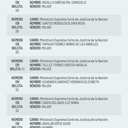
EN
NOMBRE:
ROSILLO GARFIAS MA. CONSUELO
BOLETA:
GÉNERO:
MUJER
28
NÚMERO
CARGO:
Ministra/o Suprema Corte de Justicia de la Nación
EN
NOMBRE:
SANTOS MENDOZA GLORIA ROSA
BOLETA:
GÉNERO:
MUJER
29
NÚMERO
CARGO:
Ministra/o Suprema Corte de Justicia de la Nación
EN
NOMBRE:
TAPIA GUTIERREZ INGRID DE LOS ANGELES
BOLETA:
GÉNERO:
MUJER
30
NÚMERO
CARGO:
Ministra/o Suprema Corte de Justicia de la Nación
EN
NOMBRE:
TELLEZ TORRES OROZCO NATALIA
BOLETA:
31
GÉNERO:
MUJER
NÚMERO
CARGO:
Ministra/o Suprema Corte de Justicia de la Nación
EN
NOMBRE:
UCARANZA SANCHEZ VERONICA ELIZABETH
BOLETA:
GÉNERO:
MUJER
32
NÚMERO
CARGO:
Ministra/o Suprema Corte de Justicia de la Nación
EN
NOMBRE:
ZARZA DELGADO LUZ MARIA
BOLETA:
GÉNERO:
MUJER
33
NÚMERO
CARGO:
Ministra/o Suprema Corte de Justicia de la Nación
EN
NOMBRE:
AGUILAR ORTIZ HUGO
BOLETA:
GÉNERO:
HOMBRE