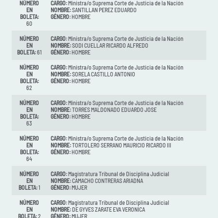
NÚMERO
CARGO:
Ministra/o Suprema Corte de Justicia de la Nación
EN
NOMBRE:
SANTILLAN PEREZ EDUARDO
BOLETA:
GÉNERO:
HOMBRE
60
NÚMERO
CARGO:
Ministra/o Suprema Corte de Justicia de la Nación
EN
NOMBRE:
SODI CUELLAR RICARDO ALFREDO
BOLETA:
61
GÉNERO:
HOMBRE
NÚMERO
CARGO:
Ministra/o Suprema Corte de Justicia de la Nación
EN
NOMBRE:
SORELA CASTILLO ANTONIO
BOLETA:
GÉNERO:
HOMBRE
62
NÚMERO
CARGO:
Ministra/o Suprema Corte de Justicia de la Nación
EN
NOMBRE:
TORRES MALDONADO EDUARDO JOSE
BOLETA:
GÉNERO:
HOMBRE
63
NÚMERO
CARGO:
Ministra/o Suprema Corte de Justicia de la Nación
EN
NOMBRE:
TORTOLERO SERRANO MAURICIO RICARDO III
BOLETA:
GÉNERO:
HOMBRE
64
NÚMERO
CARGO:
Magistratura Tribunal de Disciplina Judicial
EN
NOMBRE:
CAMACHO CONTRERAS ARIADNA
BOLETA:
1
GÉNERO:
MUJER
NÚMERO
CARGO:
Magistratura Tribunal de Disciplina Judicial
EN
NOMBRE:
DE GYVES ZARATE EVA VERONICA
BOLETA:
2
GÉNERO:
MUJER