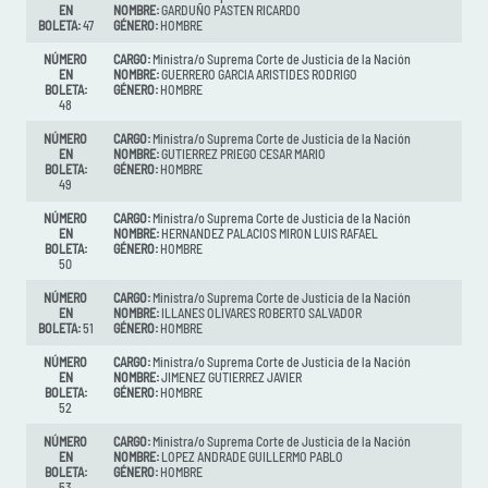
EN
NOMBRE:
GARDUÑO PASTEN RICARDO
BOLETA:
47
GÉNERO:
HOMBRE
NÚMERO
CARGO:
Ministra/o Suprema Corte de Justicia de la Nación
EN
NOMBRE:
GUERRERO GARCIA ARISTIDES RODRIGO
BOLETA:
GÉNERO:
HOMBRE
48
NÚMERO
CARGO:
Ministra/o Suprema Corte de Justicia de la Nación
EN
NOMBRE:
GUTIERREZ PRIEGO CESAR MARIO
BOLETA:
GÉNERO:
HOMBRE
49
NÚMERO
CARGO:
Ministra/o Suprema Corte de Justicia de la Nación
EN
NOMBRE:
HERNANDEZ PALACIOS MIRON LUIS RAFAEL
BOLETA:
GÉNERO:
HOMBRE
50
NÚMERO
CARGO:
Ministra/o Suprema Corte de Justicia de la Nación
EN
NOMBRE:
ILLANES OLIVARES ROBERTO SALVADOR
BOLETA:
51
GÉNERO:
HOMBRE
NÚMERO
CARGO:
Ministra/o Suprema Corte de Justicia de la Nación
EN
NOMBRE:
JIMENEZ GUTIERREZ JAVIER
BOLETA:
GÉNERO:
HOMBRE
52
NÚMERO
CARGO:
Ministra/o Suprema Corte de Justicia de la Nación
EN
NOMBRE:
LOPEZ ANDRADE GUILLERMO PABLO
BOLETA:
GÉNERO:
HOMBRE
53