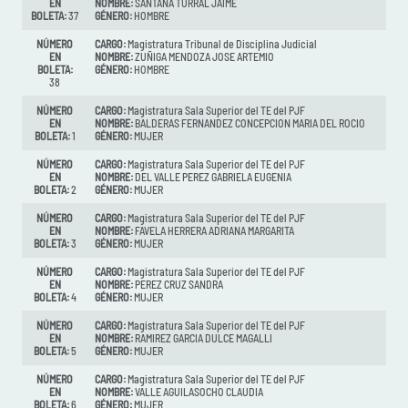
EN
NOMBRE:
SANTANA TURRAL JAIME
BOLETA:
37
GÉNERO:
HOMBRE
NÚMERO
CARGO:
Magistratura Tribunal de Disciplina Judicial
EN
NOMBRE:
ZUÑIGA MENDOZA JOSE ARTEMIO
BOLETA:
GÉNERO:
HOMBRE
38
NÚMERO
CARGO:
Magistratura Sala Superior del TE del PJF
EN
NOMBRE:
BALDERAS FERNANDEZ CONCEPCION MARIA DEL ROCIO
BOLETA:
1
GÉNERO:
MUJER
NÚMERO
CARGO:
Magistratura Sala Superior del TE del PJF
EN
NOMBRE:
DEL VALLE PEREZ GABRIELA EUGENIA
BOLETA:
2
GÉNERO:
MUJER
NÚMERO
CARGO:
Magistratura Sala Superior del TE del PJF
EN
NOMBRE:
FAVELA HERRERA ADRIANA MARGARITA
BOLETA:
3
GÉNERO:
MUJER
NÚMERO
CARGO:
Magistratura Sala Superior del TE del PJF
EN
NOMBRE:
PEREZ CRUZ SANDRA
BOLETA:
4
GÉNERO:
MUJER
NÚMERO
CARGO:
Magistratura Sala Superior del TE del PJF
EN
NOMBRE:
RAMIREZ GARCIA DULCE MAGALLI
BOLETA:
5
GÉNERO:
MUJER
NÚMERO
CARGO:
Magistratura Sala Superior del TE del PJF
EN
NOMBRE:
VALLE AGUILASOCHO CLAUDIA
BOLETA:
6
GÉNERO:
MUJER