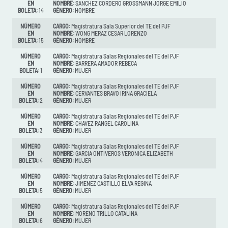
EN
NOMBRE:
SANCHEZ CORDERO GROSSMANN JORGE EMILIO
BOLETA:
14
GÉNERO:
HOMBRE
NÚMERO
CARGO:
Magistratura Sala Superior del TE del PJF
EN
NOMBRE:
WONG MERAZ CESAR LORENZO
BOLETA:
15
GÉNERO:
HOMBRE
NÚMERO
CARGO:
Magistratura Salas Regionales del TE del PJF
EN
NOMBRE:
BARRERA AMADOR REBECA
BOLETA:
1
GÉNERO:
MUJER
NÚMERO
CARGO:
Magistratura Salas Regionales del TE del PJF
EN
NOMBRE:
CERVANTES BRAVO IRINA GRACIELA
BOLETA:
2
GÉNERO:
MUJER
NÚMERO
CARGO:
Magistratura Salas Regionales del TE del PJF
EN
NOMBRE:
CHAVEZ RANGEL CAROLINA
BOLETA:
3
GÉNERO:
MUJER
NÚMERO
CARGO:
Magistratura Salas Regionales del TE del PJF
EN
NOMBRE:
GARCIA ONTIVEROS VERONICA ELIZABETH
BOLETA:
4
GÉNERO:
MUJER
NÚMERO
CARGO:
Magistratura Salas Regionales del TE del PJF
EN
NOMBRE:
JIMENEZ CASTILLO ELVA REGINA
BOLETA:
5
GÉNERO:
MUJER
NÚMERO
CARGO:
Magistratura Salas Regionales del TE del PJF
EN
NOMBRE:
MORENO TRILLO CATALINA
BOLETA:
6
GÉNERO:
MUJER