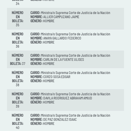
34
NÚMERO
CARGO:
Ministra/o Suprema Corte de Justicia de la Nación
EN
NOMBRE:
ALLIER CAMPUZANO JAIME
BOLETA:
GÉNERO:
HOMBRE
35
NÚMERO
CARGO:
Ministra/o Suprema Corte de Justicia de la Nación
EN
NOMBRE:
ANAYA GALLARDO FEDERICO
BOLETA:
GÉNERO:
HOMBRE
36
NÚMERO
CARGO:
Ministra/o Suprema Corte de Justicia de la Nación
EN
NOMBRE:
CARLIN DE LA FUENTE ULISES
BOLETA:
37
GÉNERO:
HOMBRE
NÚMERO
CARGO:
Ministra/o Suprema Corte de Justicia de la Nación
EN
NOMBRE:
CORZO SOSA EDGAR
BOLETA:
GÉNERO:
HOMBRE
38
NÚMERO
CARGO:
Ministra/o Suprema Corte de Justicia de la Nación
EN
NOMBRE:
DAVILA RODRIGUEZ ABRAHAM AMIUD
BOLETA:
GÉNERO:
HOMBRE
39
NÚMERO
CARGO:
Ministra/o Suprema Corte de Justicia de la Nación
EN
NOMBRE:
DE PAZ GONZALEZ ISAAC
BOLETA:
GÉNERO:
HOMBRE
40