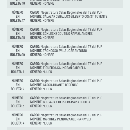
BOLETA:
16
GÉNERO:
HOMBRE
NÚMERO
CARGO:
Magistratura Salas Regionales del TE del PJF
EN
NOMBRE:
SALAZAR CEBALLOS GILBERTO CONSTITUYENTE
BOLETA:
17
GÉNERO:
HOMBRE
NÚMERO
CARGO:
Magistratura Salas Regionales del TE del PJF
EN
NOMBRE:
SCHLESKE COUTIÑO RAFAEL ANDRES
BOLETA:
18
GÉNERO:
HOMBRE
NÚMERO
CARGO:
Magistratura Salas Regionales del TE del PJF
EN
NOMBRE:
TRONCOSO AVILA JOSE ANTONIO
BOLETA:
19
GÉNERO:
HOMBRE
NÚMERO
CARGO:
Magistratura Salas Regionales del TE del PJF
EN
NOMBRE:
FIGUEROA SALMORAN GABRIELA
BOLETA:
1
GÉNERO:
MUJER
NÚMERO
CARGO:
Magistratura Salas Regionales del TE del PJF
EN
NOMBRE:
GARCIA HUANTE BERENICE
BOLETA:
2
GÉNERO:
MUJER
NÚMERO
CARGO:
Magistratura Salas Regionales del TE del PJF
EN
NOMBRE:
GUEVARA Y HERRERA MARIA CECILIA
BOLETA:
3
GÉNERO:
MUJER
NÚMERO
CARGO:
Magistratura Salas Regionales del TE del PJF
EN
NOMBRE:
MARTINEZ MENDOZA GLORIA NAYELI
BOLETA:
4
GÉNERO:
MUJER