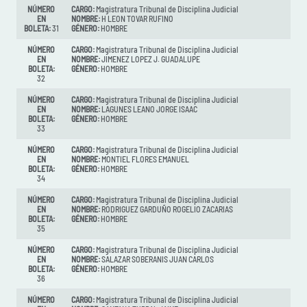
NÚMERO
CARGO:
Magistratura Tribunal de Disciplina Judicial
EN
NOMBRE:
H LEON TOVAR RUFINO
BOLETA:
31
GÉNERO:
HOMBRE
NÚMERO
CARGO:
Magistratura Tribunal de Disciplina Judicial
EN
NOMBRE:
JIMENEZ LOPEZ J. GUADALUPE
BOLETA:
GÉNERO:
HOMBRE
32
NÚMERO
CARGO:
Magistratura Tribunal de Disciplina Judicial
EN
NOMBRE:
LAGUNES LEANO JORGE ISAAC
BOLETA:
GÉNERO:
HOMBRE
33
NÚMERO
CARGO:
Magistratura Tribunal de Disciplina Judicial
EN
NOMBRE:
MONTIEL FLORES EMANUEL
BOLETA:
GÉNERO:
HOMBRE
34
NÚMERO
CARGO:
Magistratura Tribunal de Disciplina Judicial
EN
NOMBRE:
RODRIGUEZ GARDUÑO ROGELIO ZACARIAS
BOLETA:
GÉNERO:
HOMBRE
35
NÚMERO
CARGO:
Magistratura Tribunal de Disciplina Judicial
EN
NOMBRE:
SALAZAR SOBERANIS JUAN CARLOS
BOLETA:
GÉNERO:
HOMBRE
36
NÚMERO
CARGO:
Magistratura Tribunal de Disciplina Judicial