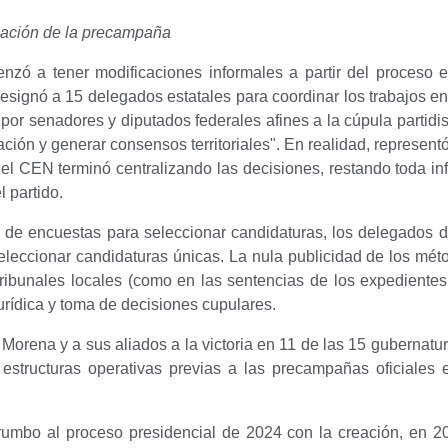
ización de la precampaña
ó a tener modificaciones informales a partir del proceso e
ignó a 15 delegados estatales para coordinar los trabajos en
por senadores y diputados federales afines a la cúpula partidi
ación y generar consensos territoriales". En realidad, represent
es el CEN terminó centralizando las decisiones, restando toda inf
 partido.
 de encuestas para seleccionar candidaturas, los delegados 
 seleccionar candidaturas únicas. La nula publicidad de los mé
en tribunales locales (como en las sentencias de los expedie
urídica y toma de decisiones cupulares.
 a Morena y a sus aliados a la victoria en 11 de las 15 gubernat
estructuras operativas previas a las precampañas oficiales e
rumbo al proceso presidencial de 2024 con la creación, en 2