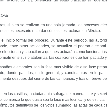
han favorecido la proliferación de estas prácticas sin que e
toral
nes, si bien se realizan en una sola jornada, los procesos el
Por eso es necesario recordar cómo se estructuran en México.
el inicio formal del proceso. Durante este periodo, las autori
onde, entre otras actividades, se actualiza el padrón electora
seleccionan y capacitan a quienes actuarán como funcionarias 
 formalmente sus plataformas, las coaliciones que han pactado y 
pañas electorales son la fase más visible de esta fase prepara
do, donde partidos, en lo general, y candidaturas en lo part
ente después del cierre de las campañas, y tras un breve peri
ren las casillas, la ciudadanía sufraga de manera libre y secreta,
llo, comienza la que quizá sea la fase más técnica, y de estricta
cómputos definitivos de los votos sumando las actas de cada cas