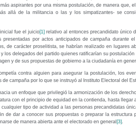
 más aspirantes por una misma postulación, de manera que, el 
ás allá de la militancia o las y los simpatizantes- se con
nicial fue el juicio
[1]
relativo al entonces precandidato único 
as presentadas por actos anticipados de campaña durante el 
 de carácter proselitista, se habrían realizado en lugares ab
 y los delegados del partido quienes ratificarían su postulación
magen y de sus propuestas de gobierno a la ciudadanía en genera
competía contra alguien para asegurar la postulación, los eve
 de campaña por lo que se instruyó al Instituto Electoral del Es
 hacia un enfoque que privilegió la armonización de los derec
ura con el principio de equidad en la contienda, hasta llegar a
cualquier tipo de actividad a las personas precandidatas úni
 fin de dar a conocer sus propuestas o preparar la estructura 
ionarse de manera abierta ante el electorado en general
[3]
.