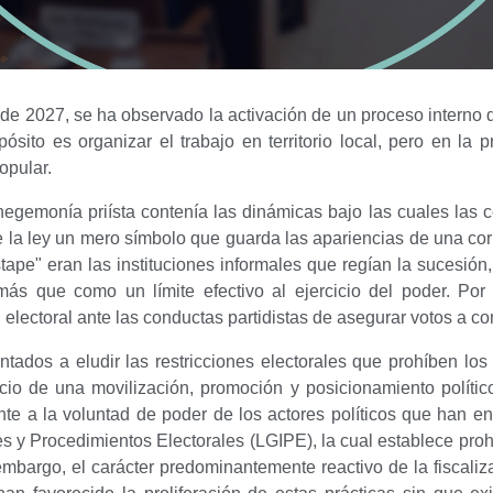
de 2027, se ha observado la activación de un proceso interno de
sito es organizar el trabajo en territorio local, pero en la
opular.
hegemonía priísta contenía las dinámicas bajo las cuales las
la ley un mero símbolo que guarda las apariencias de una corre
tape" eran las instituciones informales que regían la sucesión, 
ás que como un límite efectivo al ejercicio del poder. Por 
d electoral ante las conductas partidistas de asegurar votos a c
ntados a eludir las restricciones electorales que prohíben l
icio de una movilización, promoción y posicionamiento políti
nte a la voluntad de poder de los actores políticos que han e
es y Procedimientos Electorales (LGIPE), la cual establece proh
 embargo, el carácter predominantemente reactivo de la fiscaliz