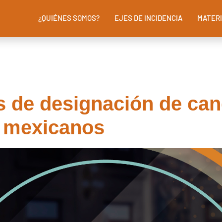
¿QUIÉNES SOMOS?
EJES DE INCIDENCIA
MATERI
s de designación de can
s mexicanos