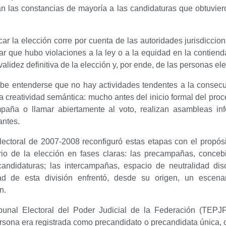
n las constancias de mayoría a las candidaturas que obtuviero
ficar la elección corre por cuenta de las autoridades jurisdic
rar que hubo violaciones a la ley o a la equidad en la contie
validez definitiva de la elección y, por ende, de las personas ele
be entenderse que no hay actividades tendentes a la consecuc
la creatividad semántica: mucho antes del inicio formal del proce
aña o llamar abiertamente al voto, realizan asambleas inf
antes.
electoral de 2007-2008 reconfiguró estas etapas con el propós
orio de la elección en fases claras: las precampañas, conceb
 candidaturas; las intercampañas, espacio de neutralidad di
dad de esta división enfrentó, desde su origen, un escenar
n.
bunal Electoral del Poder Judicial de la Federación (TEPJF) 
rsona era registrada como precandidato o precandidata única, c