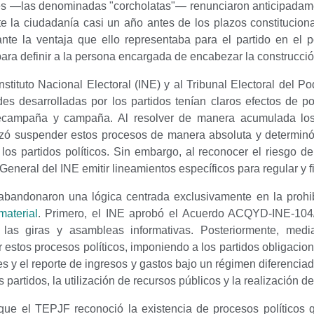
ntes —las denominadas "corcholatas"— renunciaron anticipadame
te la ciudadanía casi un año antes de los plazos constitucion
 ante la ventaja que ello representaba para el partido en el 
para definir a la persona encargada de encabezar la construcció
stituto Nacional Electoral (INE) y al Tribunal Electoral del P
ades desarrolladas por los partidos tenían claros efectos de p
precampaña y campaña. Al resolver de manera acumulada l
ó suspender estos procesos de manera absoluta y determinó q
s partidos políticos. Sin embargo, al reconocer el riesgo de 
General del INE emitir lineamientos específicos para regular y fi
 abandonaron una lógica centrada exclusivamente en la prohi
material
. Primero, el INE aprobó el Acuerdo ACQYD-INE-104
e las giras y asambleas informativas. Posteriormente, med
ar estos procesos políticos, imponiendo a los partidos obligacio
es y el reporte de ingresos y gastos bajo un régimen diferenciad
s partidos, la utilización de recursos públicos y la realizació
 que el TEPJF reconoció la existencia de procesos políticos 