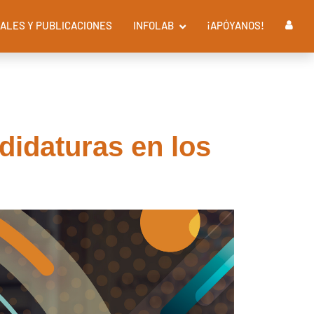
ALES Y PUBLICACIONES
INFOLAB
¡APÓYANOS!
didaturas en los